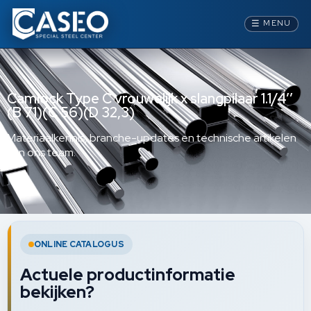
☰
MENU
Camlock Type C vrouwelijk x slangpilaar 1.1/4’’
(B 71)(C 56)(D 32,3)
Materiaalkennis, branche-updates en technische artikelen
van ons team.
ONLINE CATALOGUS
Actuele productinformatie
bekijken?