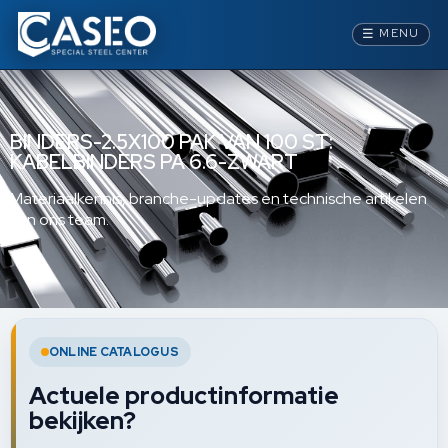
☰
MENU
BINDERS-2.5X100 PAK VAN 100 ST:
KABELBINDERS PA 6.6-ZWART
Materiaalkennis, branche-updates en technische artikelen
van ons team.
ONLINE CATALOGUS
Actuele productinformatie
bekijken?