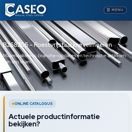
☰
MENU
B268205 – Roestvrijstaal knevelmoeren
Materiaalkennis, branche-updates en technische artikelen
van ons team.
ONLINE CATALOGUS
Actuele productinformatie
bekijken?