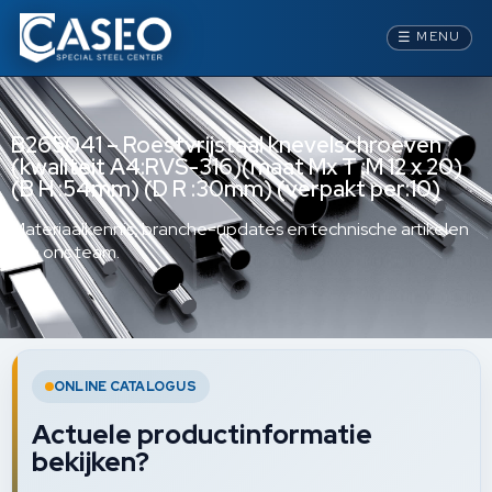
☰
MENU
B265041 – Roestvrijstaal knevelschroeven
(kwaliteit A4:RVS-316)(maat Mx T :M 12 x 20)
(B H :54mm) (D R :30mm) (verpakt per:10)
Materiaalkennis, branche-updates en technische artikelen
van ons team.
ONLINE CATALOGUS
Actuele productinformatie
bekijken?