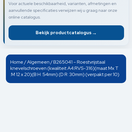
Voor actuele beschikbaarheid, varianten, afmetingen en
aanvullende specificaties verwijzen wij u graag naar onze
online catalogus.
→
Bekijk productcatalogus
Home
/
Algemeen
/ B265041 – Roestvrijstaal
knevelschroeven (kwaliteit A4:RVS-316)(maat Mx T
:M 12 x 20)(B H :54mm) (D R :30mm) (verpakt per:10)