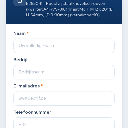
B265041 - Roestvrijstaal knevelschroeven
(kwaliteit A4:RVS-316)(maat Mx T :M 12 x 20)(B
H :54mm) (D R :30mm) (verpakt per:10)
Naam
*
Bedrijf
E-mailadres
*
Telefoonnummer