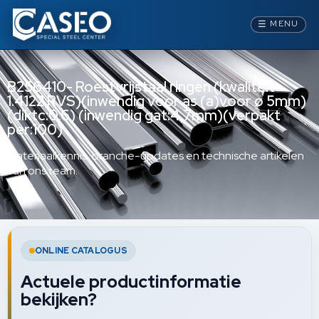
☰
MENU
B256410- Roestvrijstaal ringen (kwaliteit
1.4122:RVS)(inwendig voor as (a)voor ø 5mm)
(diktc:0,6) (inwendig gat:4,7mm)(verpakt
per:100)
Materiaalkennis, branche-updates en technische artikelen
van ons team.
ONLINE CATALOGUS
Actuele productinformatie
bekijken?