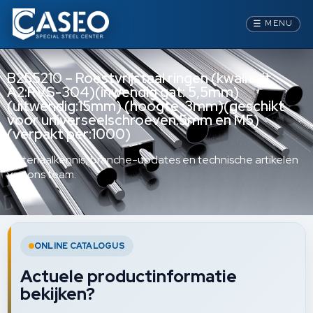
☰
MENU
B255210 – Roestvrijstaal ringen (kwaliteit
A2:RVS-304)(inwendig gat: 5,5mm)
(uitwendig:15mm) (hoogte :3mm)(geschikt
voor universeelschroeven:5mm en M5)
(verpakt per:1000)
Materiaalkennis, branche-updates en technische artikelen
van ons team.
ONLINE CATALOGUS
Actuele productinformatie
bekijken?