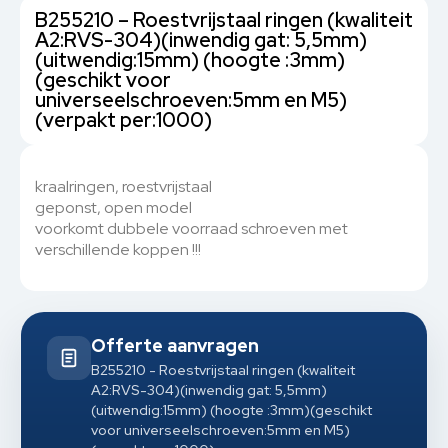
B255210 – Roestvrijstaal ringen (kwaliteit
A2:RVS-304)(inwendig gat: 5,5mm)
(uitwendig:15mm) (hoogte :3mm)
(geschikt voor
universeelschroeven:5mm en M5)
(verpakt per:1000)
kraalringen, roestvrijstaal
geponst, open model
voorkomt dubbele voorraad schroeven met
verschillende koppen !!!
Offerte aanvragen
B255210 - Roestvrijstaal ringen (kwaliteit
A2:RVS-304)(inwendig gat: 5,5mm)
(uitwendig:15mm) (hoogte :3mm)(geschikt
voor universeelschroeven:5mm en M5)