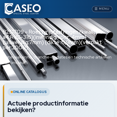
☰
MENU
B251709 – Roestvrijstaal ringen (kwaliteit
a4:RVS-316)(inwendig voor: 4mm)
(uitwendig:7mm) (dikte :0,9mm)(verpakt
per:2000)
Materiaalkennis, branche-updates en technische artikelen
van ons team.
ONLINE CATALOGUS
Actuele productinformatie
bekijken?