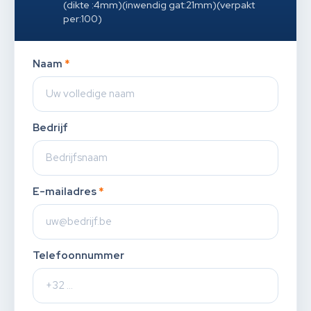
(dikte :4mm)(inwendig gat:21mm)(verpakt
per:100)
Naam
*
Bedrijf
E-mailadres
*
Telefoonnummer