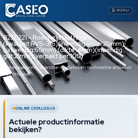
☰
MENU
B250221 – Roestvrijstaal ringen
(kwaliteit:RVS-316)(inwendig voor: 20mm)
(uitwendig:60mm) (dikte :4mm)(inwendig
gat:21mm)(verpakt per:100)
Materiaalkennis, branche-updates en technische artikelen
van ons team.
ONLINE CATALOGUS
Actuele productinformatie
bekijken?