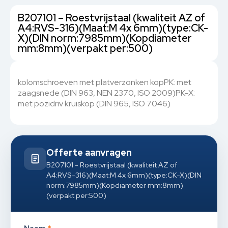
B207101 – Roestvrijstaal (kwaliteit AZ of
A4:RVS-316)(Maat:M 4x 6mm)(type:CK-
X)(DIN norm:7985mm)(Kopdiameter
mm:8mm)(verpakt per:500)
kolomschroeven met platverzonken kopPK: met
zaagsnede (DIN 963, NEN 2370, ISO 2009)PK-X:
met pozidriv kruiskop (DIN 965, ISO 7046)
Offerte aanvragen
B207101 - Roestvrijstaal (kwaliteit AZ of
A4:RVS-316)(Maat:M 4x 6mm)(type:CK-X)(DIN
norm:7985mm)(Kopdiameter mm:8mm)
(verpakt per:500)