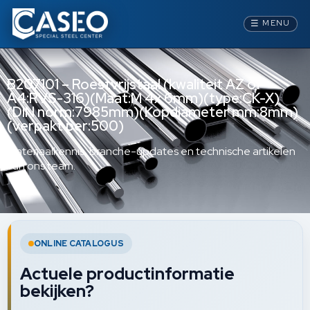
☰
MENU
B207101 – Roestvrijstaal (kwaliteit AZ of
A4:RVS-316)(Maat:M 4x 6mm)(type:CK-X)
(DIN norm:7985mm)(Kopdiameter mm:8mm)
(verpakt per:500)
Materiaalkennis, branche-updates en technische artikelen
van ons team.
ONLINE CATALOGUS
Actuele productinformatie
bekijken?