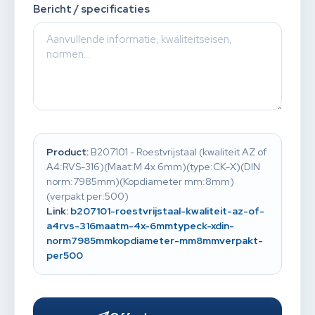
Bericht / specificaties
Product:
B207101 - Roestvrijstaal (kwaliteit AZ of
A4:RVS-316)(Maat:M 4x 6mm)(type:CK-X)(DIN
norm:7985mm)(Kopdiameter mm:8mm)
(verpakt per:500)
Link:
b207101-roestvrijstaal-kwaliteit-az-of-
a4rvs-316maatm-4x-6mmtypeck-xdin-
norm7985mmkopdiameter-mm8mmverpakt-
per500