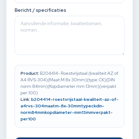
Bericht / specificaties
Product:
B204414- Roestvrijstaal (kwaliteit AZ of
A4:RVS-304)(Maat:M 8x 30mm)(type:CK)(DIN
norm:84mm)(Kopdiameter mm:13mm)(verpakt
per:100)
Link:
b204414-roestvrijstaal-kwaliteit-az-of-
a4rvs-304maatm-8x-30mmtypeckdin-
norm84mmkopdiameter-mm13mmverpakt-
per100