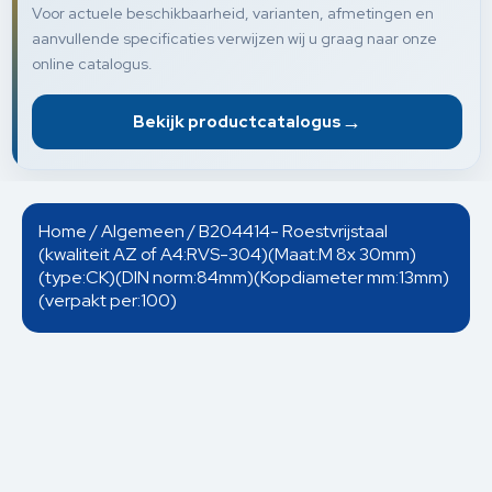
Voor actuele beschikbaarheid, varianten, afmetingen en
aanvullende specificaties verwijzen wij u graag naar onze
online catalogus.
→
Bekijk productcatalogus
Home
/
Algemeen
/ B204414- Roestvrijstaal
(kwaliteit AZ of A4:RVS-304)(Maat:M 8x 30mm)
(type:CK)(DIN norm:84mm)(Kopdiameter mm:13mm)
(verpakt per:100)