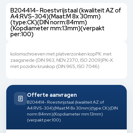
B204414- Roestvrijstaal (kwaliteit AZ of
A4:RVS-304)(Maat:M 8x 30mm)
(type:CK)(DIN norm:84mm)
(Kopdiameter mm:13mm)(verpakt
per:100)
kolomschroeven met platverzonken kopPK: met
zaagsnede (DIN 963, NEN 2370, ISO 2009)PK-X:
met pozidriv kruiskop (DIN 965, ISO 7046)
Offerte aanvragen
B204414- Roestvrijstaal (kwaliteit AZ of
A4:RVS-304)(Maat:M 8x 30mm)(type:CK)(DIN
norm:84mm)(Kopdiameter mm:13mm)
(verpakt per:100)