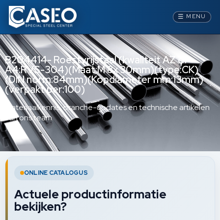
☰
MENU
B204414- Roestvrijstaal (kwaliteit AZ of
A4:RVS-304)(Maat:M 8x 30mm)(type:CK)
(DIN norm:84mm)(Kopdiameter mm:13mm)
(verpakt per:100)
Materiaalkennis, branche-updates en technische artikelen
van ons team.
ONLINE CATALOGUS
Actuele productinformatie
bekijken?