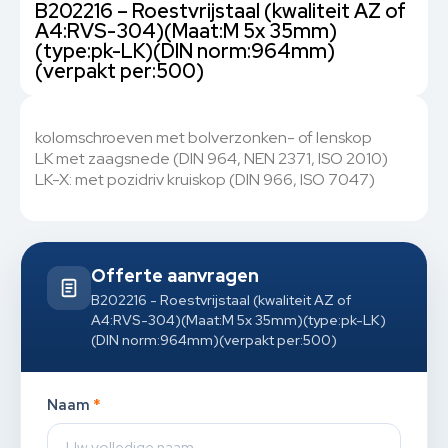
B202216 – Roestvrijstaal (kwaliteit AZ of
A4:RVS-304)(Maat:M 5x 35mm)
(type:pk-LK)(DIN norm:964mm)
(verpakt per:500)
kolomschroeven met bolverzonken- of lenskop
LK met zaagsnede (DIN 964, NEN 2371, ISO 2010)
LK-X: met pozidriv kruiskop (DIN 966, ISO 7047)
Offerte aanvragen
B202216 - Roestvrijstaal (kwaliteit AZ of
A4:RVS-304)(Maat:M 5x 35mm)(type:pk-LK)
(DIN norm:964mm)(verpakt per:500)
Naam
*