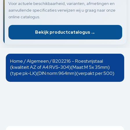
Voor actuele beschikbaarheid, varianten, afmetingen en
aanvullende specificaties verwijzen wij u graag naar onze
online catalogus.
→
Bekijk productcatalogus
Home
/
Algemeen
/ B202216 – Roestvrijstaal
(kwaliteit AZ of A4:RVS-304)(Maat:M 5x 35mm)
(type:pk-LK)(DIN norm:964mm)(verpakt per:500)