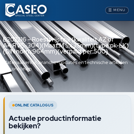
☰
MENU
B202216 – Roestvrijstaal (kwaliteit AZ of
A4:RVS-304)(Maat:M 5x 35mm)(type:pk-LK)
(DIN norm:964mm)(verpakt per:500)
Materiaalkennis, branche-updates en technische artikelen
van ons team.
ONLINE CATALOGUS
Actuele productinformatie
bekijken?