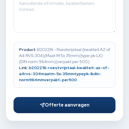
Product:
B202216 - Roestvrijstaal (kwaliteit AZ of
A4:RVS-304)(Maat:M 5x 35mm)(type:pk-LK)
(DIN norm:964mm)(verpakt per:500)
Link:
b202216-roestvrijstaal-kwaliteit-az-of-
a4rvs-304maatm-5x-35mmtypepk-lkdin-
norm964mmverpakt-per500
Offerte aanvragen