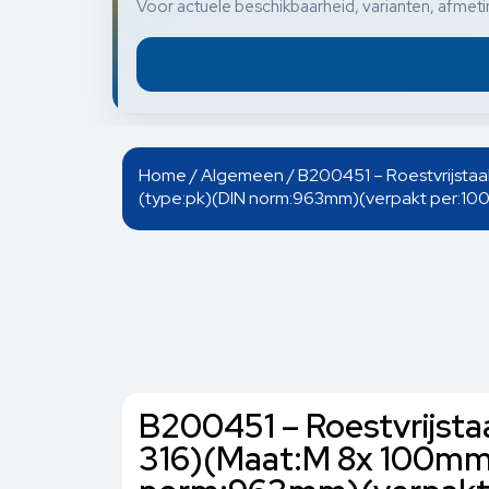
Voor actuele beschikbaarheid, varianten, afmetin
Home
/
Algemeen
/ B200451 – Roestvrijstaa
(type:pk)(DIN norm:963mm)(verpakt per:100
B200451 – Roestvrijstaa
316)(Maat:M 8x 100mm