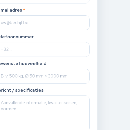
-mailadres
*
elefoonnummer
ewenste hoeveelheid
richt / specificaties