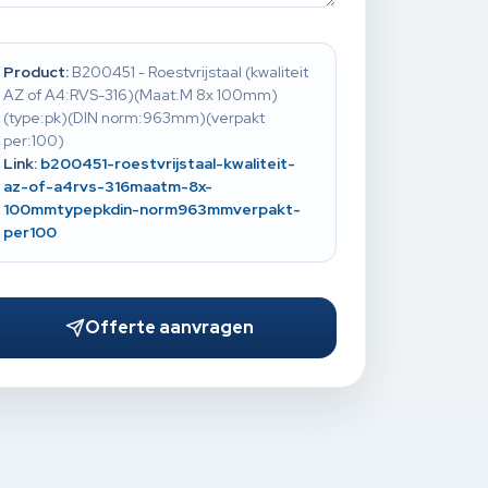
Product:
B200451 - Roestvrijstaal (kwaliteit
AZ of A4:RVS-316)(Maat:M 8x 100mm)
(type:pk)(DIN norm:963mm)(verpakt
per:100)
Link:
b200451-roestvrijstaal-kwaliteit-
az-of-a4rvs-316maatm-8x-
100mmtypepkdin-norm963mmverpakt-
per100
Offerte aanvragen