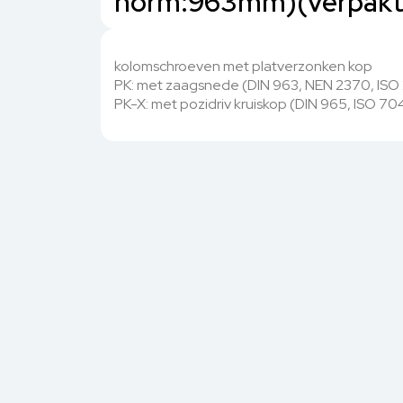
norm:963mm)(verpakt 
kolomschroeven met platverzonken kop
PK: met zaagsnede (DIN 963, NEN 2370, ISO
PK-X: met pozidriv kruiskop (DIN 965, ISO 70