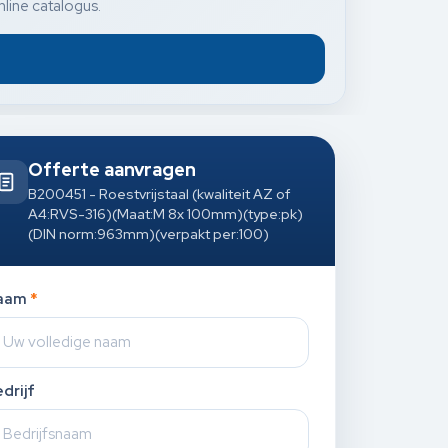
nline catalogus.
Offerte aanvragen
B200451 - Roestvrijstaal (kwaliteit AZ of
A4:RVS-316)(Maat:M 8x 100mm)(type:pk)
(DIN norm:963mm)(verpakt per:100)
aam
*
drijf