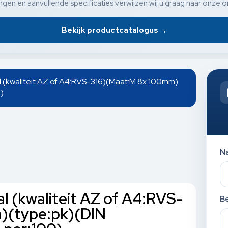
gen en aanvullende specificaties verwijzen wij u graag naar onze o
→
Bekijk productcatalogus
l (kwaliteit AZ of A4:RVS-316)(Maat:M 8x 100mm)
)
N
l (kwaliteit AZ of A4:RVS-
Be
)(type:pk)(DIN