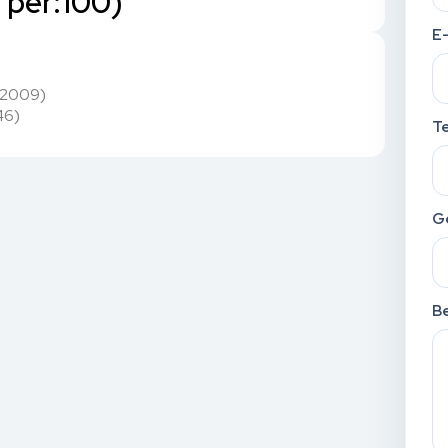
per:100)
E
 2009)
46)
T
G
Be