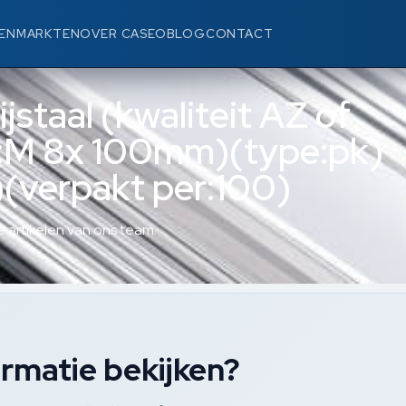
EN
MARKTEN
OVER CASEO
BLOG
CONTACT
staal (kwaliteit AZ of
:M 8x 100mm)(type:pk)
verpakt per:100)
 artikelen van ons team.
rmatie bekijken?