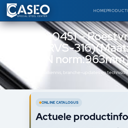
HOME
PRODUCT
B200451 – Roestvrij
A4:RVS-316)(Maat
(DIN norm:963mm)(
Materiaalkennis, branche-updates en technische
ONLINE CATALOGUS
Actuele productinfo