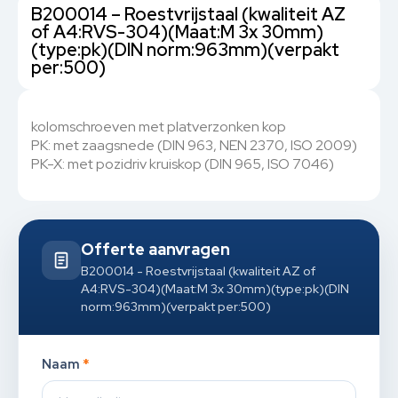
B200014 – Roestvrijstaal (kwaliteit AZ
of A4:RVS-304)(Maat:M 3x 30mm)
(type:pk)(DIN norm:963mm)(verpakt
per:500)
kolomschroeven met platverzonken kop
PK: met zaagsnede (DIN 963, NEN 2370, ISO 2009)
PK-X: met pozidriv kruiskop (DIN 965, ISO 7046)
Offerte aanvragen
B200014 - Roestvrijstaal (kwaliteit AZ of
A4:RVS-304)(Maat:M 3x 30mm)(type:pk)(DIN
norm:963mm)(verpakt per:500)
Naam
*