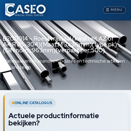
☰
MENU
B200014 – Roestvrijstaal (kwaliteit AZ of
A4:RVS-304)(Maat:M 3x 30mm)(type:pk)
(DIN norm:963mm)(verpakt per:500)
Materiaalkennis, branche-updates en technische artikelen
van ons team.
ONLINE CATALOGUS
Actuele productinformatie
bekijken?