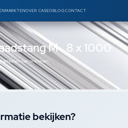
EN
MARKTEN
OVER CASEO
BLOG
CONTACT
aadstang M 8 x 1000
 artikelen van ons team.
rmatie bekijken?