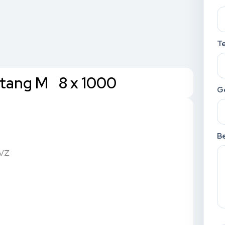
T
tang M 8 x 1000
G
Be
HVZ