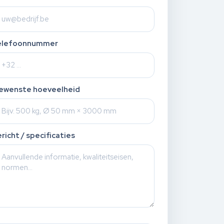
elefoonnummer
ewenste hoeveelheid
richt / specificaties