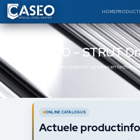
HOME
PRODUCT
83950 – STRUT Dr
Materiaalkennis, branche-updates en technische
ONLINE CATALOGUS
Actuele productinfo