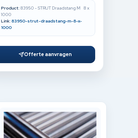
Product:
83950 - STRUT Draadstang M 8 x
1000
Link:
83950-strut-draadstang-m-8-x-
1000
Offerte aanvragen