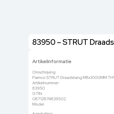
83950 – STRUT Draads
Artikelinformatie
Omschrijving
Flamco STRUT Draadstang M8x1000MM T
Artikelnummer
83950
GTIN
08712874839502
Model
Aansluiting