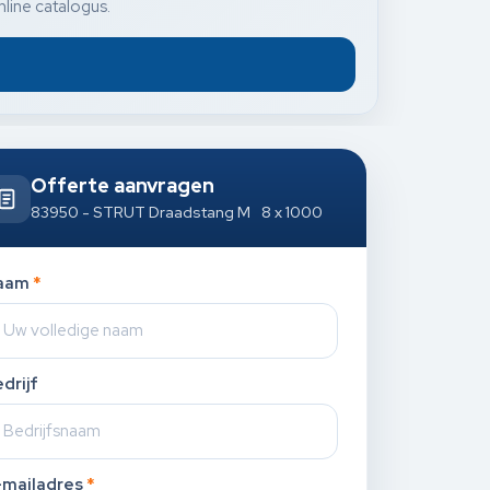
nline catalogus.
Offerte aanvragen
83950 - STRUT Draadstang M 8 x 1000
aam
*
drijf
-mailadres
*