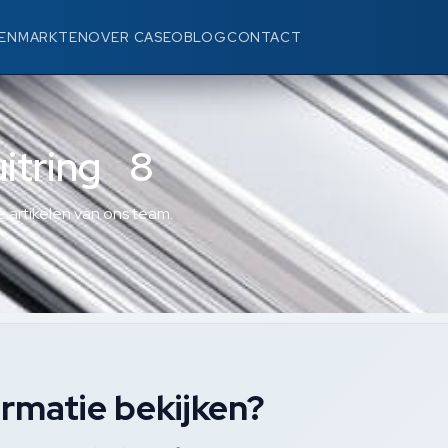
EN
MARKTEN
OVER CASEO
BLOG
CONTACT
itring 8
 artikelen van ons team.
rmatie bekijken?