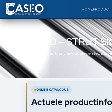
HOME
PRODUCT
83930 – STRUT Slu
Materiaalkennis, branche-updates en technische
ONLINE CATALOGUS
Actuele productinfo