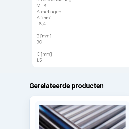
M 8
Afmetingen
A [mm]
8,4
B [mm]
30
C [mm]
1,5
Gerelateerde producten