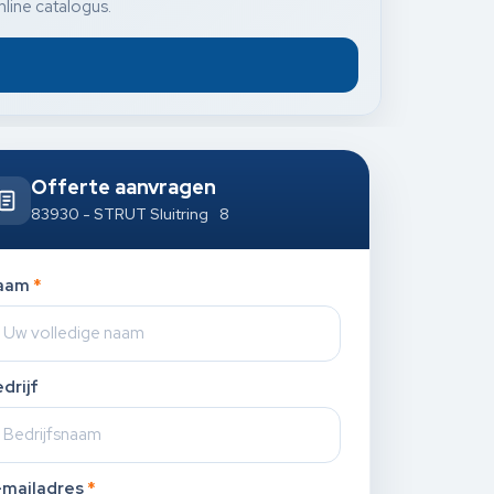
nline catalogus.
Offerte aanvragen
83930 - STRUT Sluitring 8
aam
*
drijf
-mailadres
*