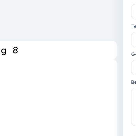
T
ng 8
G
Be