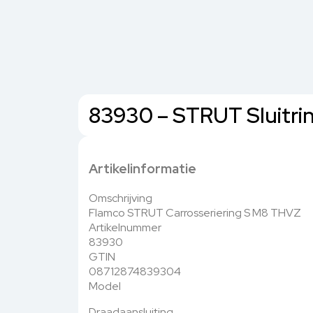
83930 – STRUT Sluitri
Artikelinformatie
Omschrijving
Flamco STRUT Carrosseriering S M8 THVZ
Artikelnummer
83930
GTIN
08712874839304
Model
Draadaansluiting