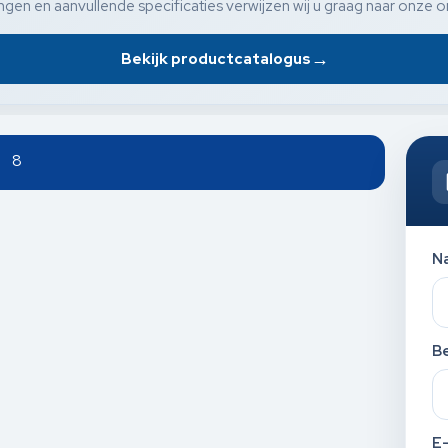
gen en aanvullende specificaties verwijzen wij u graag naar onze o
→
Bekijk productcatalogus
g 8
N
Be
E