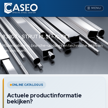
☰
MENU
83807 – STRUT RL 21 – 41 EXT
Materiaalkennis, branche-updates en technische artikelen
van ons team.
ONLINE CATALOGUS
Actuele productinformatie
bekijken?