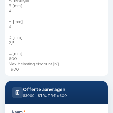
Afmetingen
B. [mm]
41
H. [mm]
41
D. [mm]
2,5
L. [mm]
600
Max. belasting eindpunt [N]
900
Offerte aanvragen
83060 - STRUT R41 x 600
Naam
*