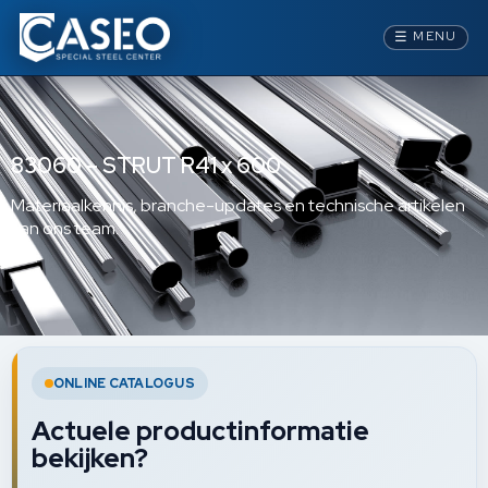
☰
MENU
83060 – STRUT R41 x 600
Materiaalkennis, branche-updates en technische artikelen
van ons team.
ONLINE CATALOGUS
Actuele productinformatie
bekijken?