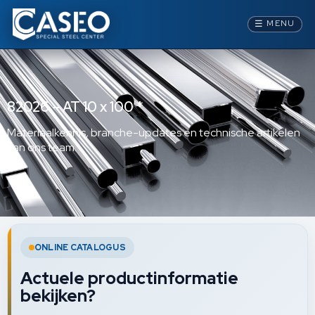
☰
MENU
82026 – AT 10 x 100 *
Materiaalkennis, branche-updates en technische artikelen
van ons team.
ONLINE CATALOGUS
Actuele productinformatie
bekijken?