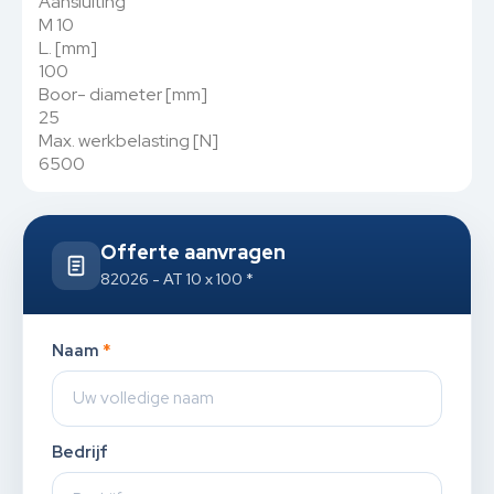
Aansluiting
M 10
L. [mm]
100
Boor- diameter [mm]
25
Max. werkbelasting [N]
6500
Offerte aanvragen
82026 - AT 10 x 100 *
Naam
*
Bedrijf