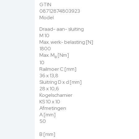
GTIN
08712874803923
Model
Draad- aan- sluiting
M 10
Max. werk- belasting [N]
1800
Max. M
[Nm]
a
10
Railmoer C [mm]
36 x 13,8
Sluitring D x d [mm]
28 x 10,6
Kogelscharnier
KS 10 x 10
Afmetingen
A [mm]
50
B [mm]