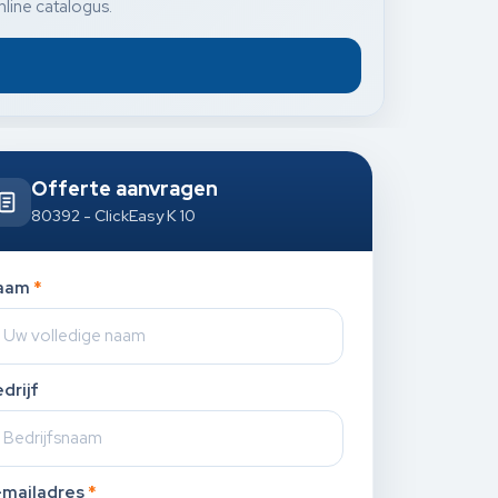
nline catalogus.
Offerte aanvragen
80392 - ClickEasy K 10
aam
*
drijf
-mailadres
*