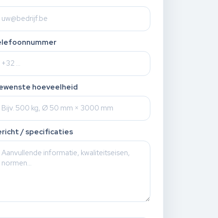
elefoonnummer
ewenste hoeveelheid
richt / specificaties