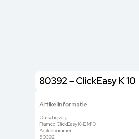
80392 – ClickEasy K 10
Artikelinformatie
Omschrijving
Flamco ClickEasy K-E M10
Artikelnummer
80392