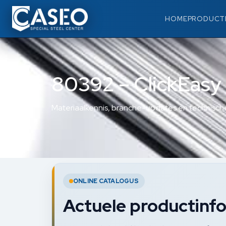
HOME
PRODUCT
80392 – ClickEasy 
Materiaalkennis, branche-updates en technische
ONLINE CATALOGUS
Actuele productinfo