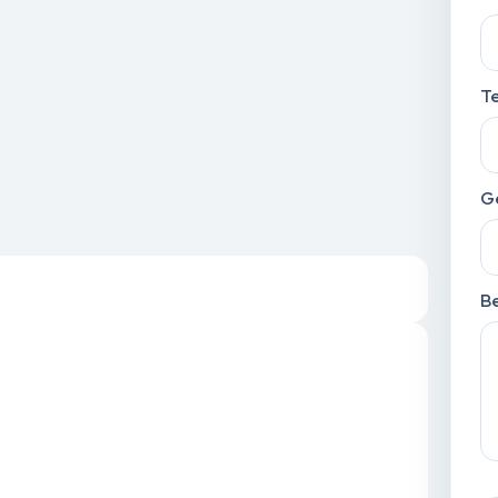
T
G
Be