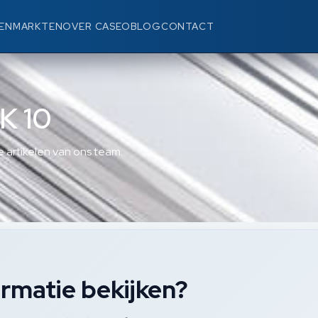
EN
MARKTEN
OVER CASEO
BLOG
CONTACT
K 10
 artikelen van ons team.
rmatie bekijken?