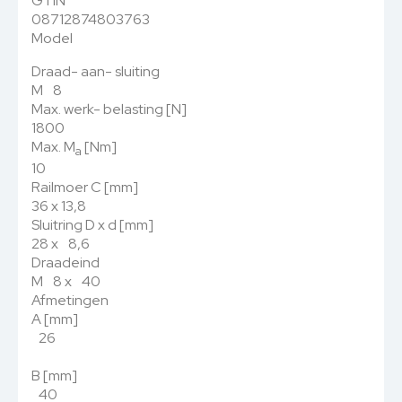
GTIN
08712874803763
Model
Draad- aan- sluiting
M 8
Max. werk- belasting [N]
1800
Max. M
[Nm]
a
10
Railmoer C [mm]
36 x 13,8
Sluitring D x d [mm]
28 x 8,6
Draadeind
M 8 x 40
Afmetingen
A [mm]
26
B [mm]
40