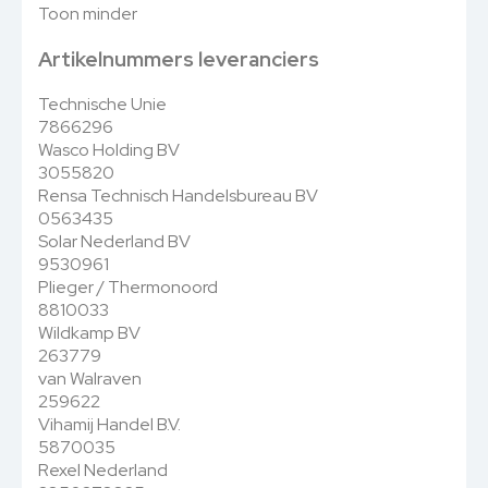
Toon minder
Artikelnummers leveranciers
Technische Unie
7866296
Wasco Holding BV
3055820
Rensa Technisch Handelsbureau BV
0563435
Solar Nederland BV
9530961
Plieger / Thermonoord
8810033
Wildkamp BV
263779
van Walraven
259622
Vihamij Handel B.V.
5870035
Rexel Nederland