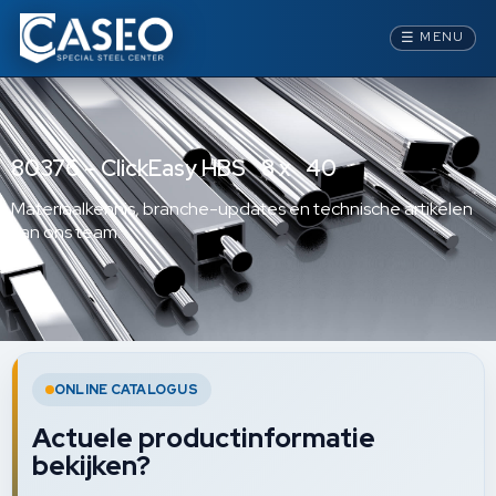
☰
MENU
80376 – ClickEasy HBS 8 x 40
Materiaalkennis, branche-updates en technische artikelen
van ons team.
ONLINE CATALOGUS
Actuele productinformatie
bekijken?