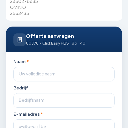
2850278835
OMINIO
2563435
Offerte aanvragen
80376 - ClickEasy HBS 8 x 40
Naam
*
Bedrijf
E-mailadres
*