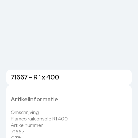
71667 – R 1 x 400
Artikelinformatie
Omschrijving
Flamco railconsole R1 400
Artikelnummer
71667