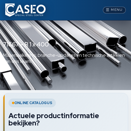
☰
MENU
71667 – R 1 x 400
Materiaalkennis, branche-updates en technische artikelen
van ons team.
ONLINE CATALOGUS
Actuele productinformatie
bekijken?