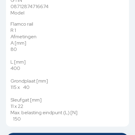
GTIN
08712874716674
Model
Flamco rail
R 1
Afmetingen
A [mm]
80
L [mm]
400
Grondplaat [mm]
115 x 40
Sleufgat [mm]
11 x 22
Max. belasting eindpunt (L) [N]
150