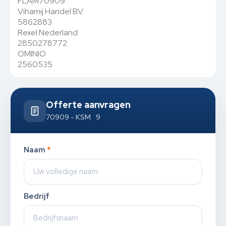
FLAM70909
Vihamij Handel B.V.
5862883
Rexel Nederland
2850278772
OMINIO
2560535
Offerte aanvragen
70909 - KSM 9
Naam
*
Bedrijf