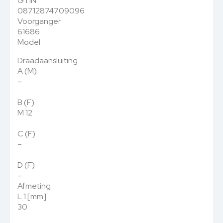
GTIN
08712874709096
Voorganger
61686
Model
Draadaansluiting
A (M)
–
B (F)
M 12
C (F)
–
D (F)
–
Afmeting
L 1 [mm]
30