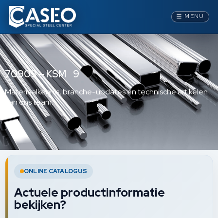
☰
MENU
70909 – KSM 9
Materiaalkennis, branche-updates en technische artikelen
van ons team.
ONLINE CATALOGUS
Actuele productinformatie
bekijken?