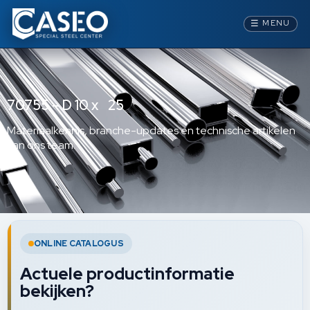
☰
MENU
70755 – D 10 x 25
Materiaalkennis, branche-updates en technische artikelen
van ons team.
ONLINE CATALOGUS
Actuele productinformatie
bekijken?