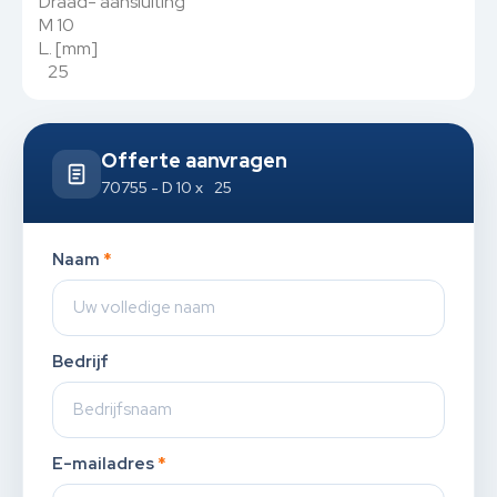
Draad- aansluiting
M 10
L. [mm]
25
Offerte aanvragen
70755 - D 10 x 25
Naam
*
Bedrijf
E-mailadres
*