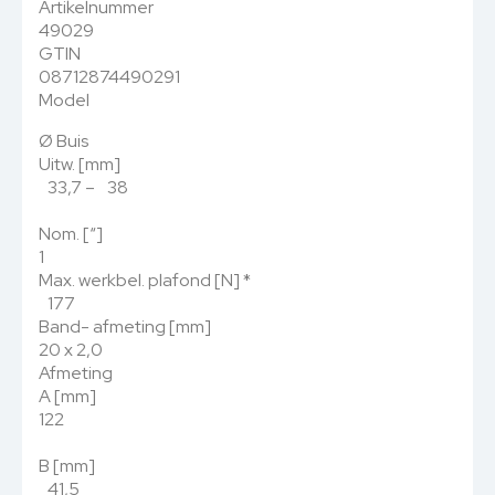
Artikelnummer
49029
GTIN
08712874490291
Model
Ø Buis
Uitw. [mm]
33,7 – 38
Nom. [“]
1
Max. werkbel. plafond [N]
*
177
Band- afmeting [mm]
20 x 2,0
Afmeting
A [mm]
122
B [mm]
41,5