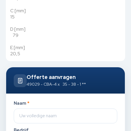
C [mm]
15
D [mm]
79
E [mm]
20,5
Offerte aanvragen
49029 - CBA-4 x 35 - 38 - 1 **
Naam
*
Bedrijf