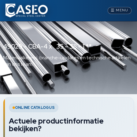
☰
MENU
49029 – CBA-4 x 35 – 38 – 1 **
Materiaalkennis, branche-updates en technische artikelen
van ons team.
ONLINE CATALOGUS
Actuele productinformatie
bekijken?