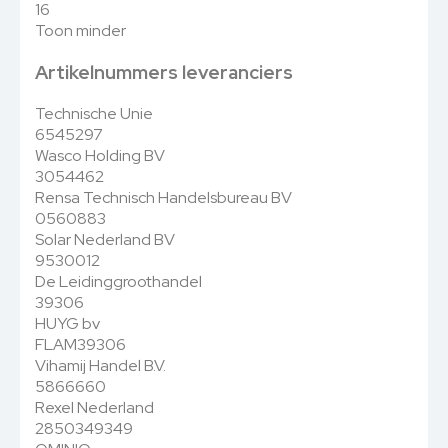
16
Toon minder
Artikelnummers leveranciers
Technische Unie
6545297
Wasco Holding BV
3054462
Rensa Technisch Handelsbureau BV
0560883
Solar Nederland BV
9530012
De Leidinggroothandel
39306
HUYG bv
FLAM39306
Vihamij Handel B.V.
5866660
Rexel Nederland
2850349349