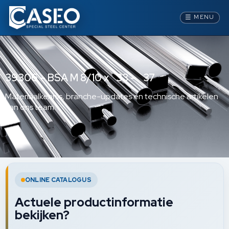
☰
MENU
39306 – BSA M 8/10 x 33 – 37
Materiaalkennis, branche-updates en technische artikelen
van ons team.
ONLINE CATALOGUS
Actuele productinformatie
bekijken?