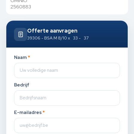
OMINIO
2560883
Offerte aanvragen
39306 - BSA M 8/10 x 33 - 37
Naam
*
Bedrijf
E-mailadres
*