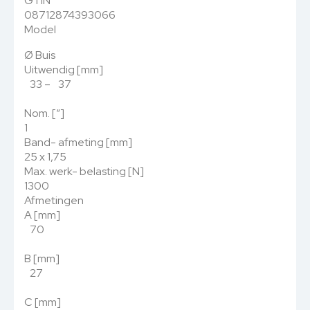
GTIN
08712874393066
Model
Ø Buis
Uitwendig [mm]
33 – 37
Nom. [“]
1
Band- afmeting [mm]
25 x 1,75
Max. werk- belasting [N]
1300
Afmetingen
A [mm]
70
B [mm]
27
C [mm]