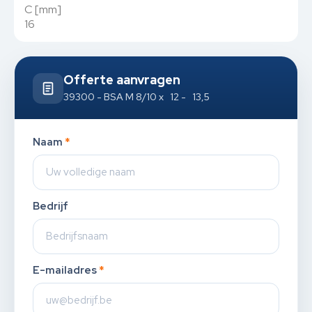
C [mm]
16
Offerte aanvragen
39300 - BSA M 8/10 x 12 - 13,5
Naam
*
Bedrijf
E-mailadres
*