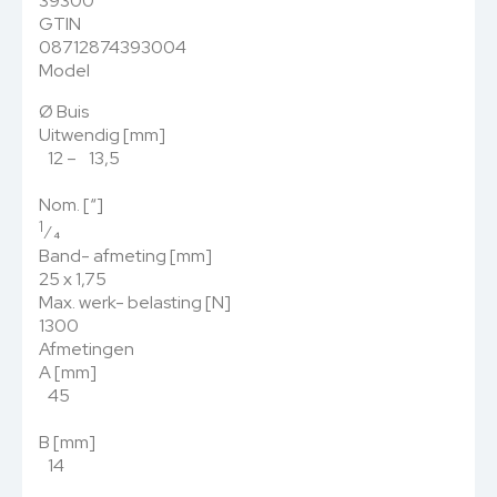
39300
GTIN
08712874393004
Model
Ø Buis
Uitwendig [mm]
12 – 13,5
Nom. [“]
1
⁄
4
Band- afmeting [mm]
25 x 1,75
Max. werk- belasting [N]
1300
Afmetingen
A [mm]
45
B [mm]
14