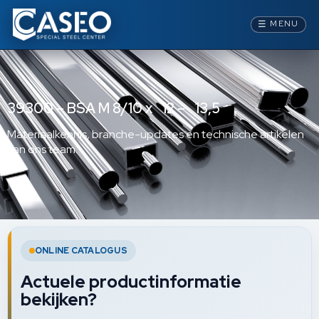
☰
MENU
39300 – BSA M 8/10 x 12 – 13,5
Materiaalkennis, branche-updates en technische artikelen
van ons team.
ONLINE CATALOGUS
Actuele productinformatie
bekijken?