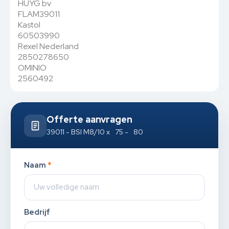
HUYG bv
FLAM39011
Kastol
60503990
Rexel Nederland
2850278650
OMINIO
2560492
Offerte aanvragen
39011 - BSI M8/10 x 75 - 80
Naam
*
Bedrijf