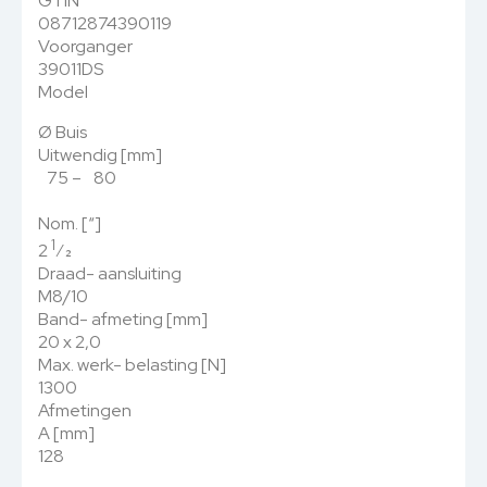
GTIN
08712874390119
Voorganger
39011DS
Model
Ø Buis
Uitwendig [mm]
75 – 80
Nom. [“]
1
2
⁄
2
Draad- aansluiting
M8/10
Band- afmeting [mm]
20 x 2,0
Max. werk- belasting [N]
1300
Afmetingen
A [mm]
128