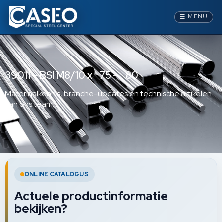
☰
MENU
39011 – BSI M8/10 x 75 – 80
Materiaalkennis, branche-updates en technische artikelen
van ons team.
ONLINE CATALOGUS
Actuele productinformatie
bekijken?