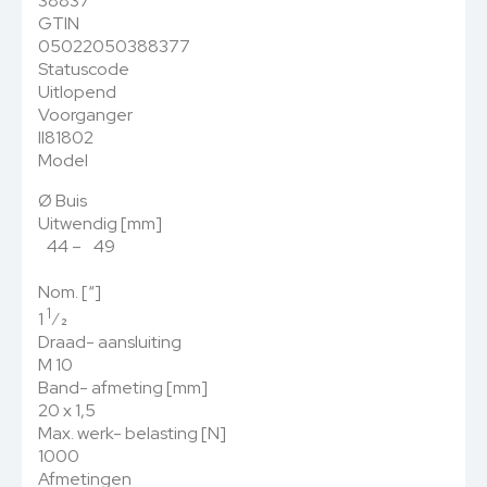
38837
GTIN
05022050388377
Statuscode
Uitlopend
Voorganger
II81802
Model
Ø Buis
Uitwendig [mm]
44 – 49
Nom. [“]
1
1
⁄
2
Draad- aansluiting
M 10
Band- afmeting [mm]
20 x 1,5
Max. werk- belasting [N]
1000
Afmetingen