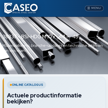
☰
MENU
38837 – BSI-HDG M 10 x 44 – 49
Materiaalkennis, branche-updates en technische artikelen
van ons team.
ONLINE CATALOGUS
Actuele productinformatie
bekijken?