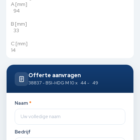
A [mm]
94
B [mm]
33
C [mm]
14
Offerte aanvragen
38837 - BSI-HDG M 10 x 44 - 49
Naam
*
Bedrijf