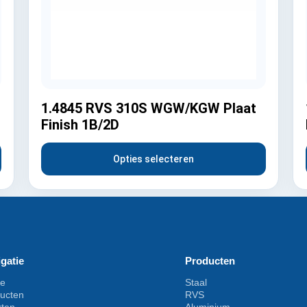
1.4845 RVS 310S WGW/KGW Plaat
Finish 1B/2D
Opties selecteren
gatie
Producten
e
Staal
ucten
RVS