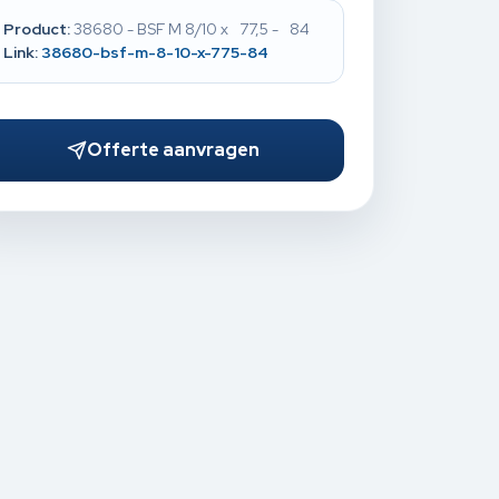
Product:
38680 - BSF M 8/10 x 77,5 - 84
Link:
38680-bsf-m-8-10-x-775-84
Offerte aanvragen