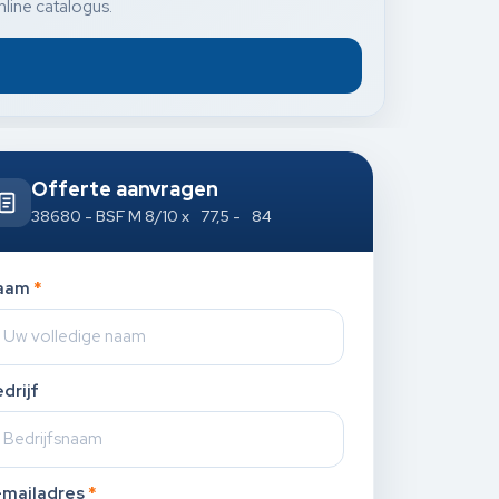
nline catalogus.
Offerte aanvragen
38680 - BSF M 8/10 x 77,5 - 84
aam
*
drijf
-mailadres
*