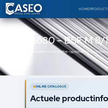
HOME
PRODUCT
38680 – BSF M 8/
Materiaalkennis, branche-updates en technische
ONLINE CATALOGUS
Actuele productinfo