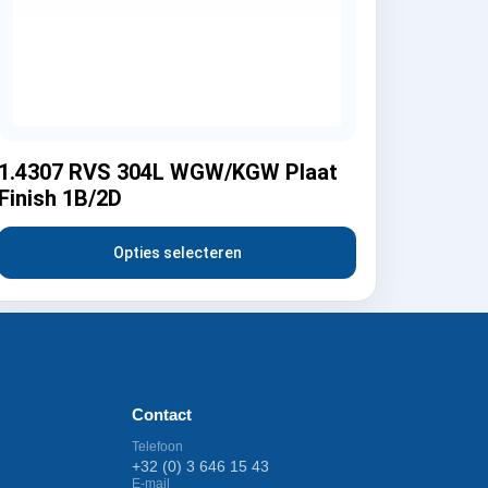
1.4307 RVS 304L WGW/KGW Plaat
Finish 1B/2D
Opties selecteren
Contact
Telefoon
+32 (0) 3 646 15 43
E-mail