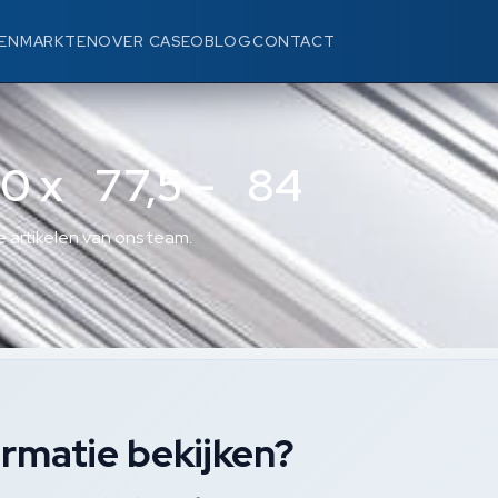
EN
MARKTEN
OVER CASEO
BLOG
CONTACT
10 x 77,5 – 84
 artikelen van ons team.
rmatie bekijken?