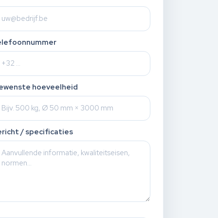
elefoonnummer
ewenste hoeveelheid
richt / specificaties