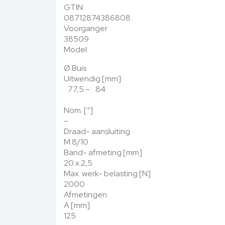
GTIN
08712874386808
Voorganger
38509
Model
Ø Buis
Uitwendig [mm]
77,5 – 84
Nom. [“]
–
Draad- aansluiting
M 8/10
Band- afmeting [mm]
20 x 2,5
Max. werk- belasting [N]
2000
Afmetingen
A [mm]
125