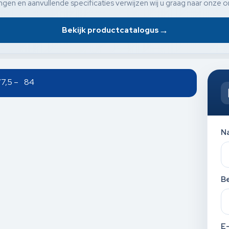
gen en aanvullende specificaties verwijzen wij u graag naar onze o
→
Bekijk productcatalogus
77,5 – 84
N
Be
E