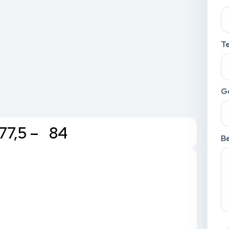
T
G
77,5 – 84
Be