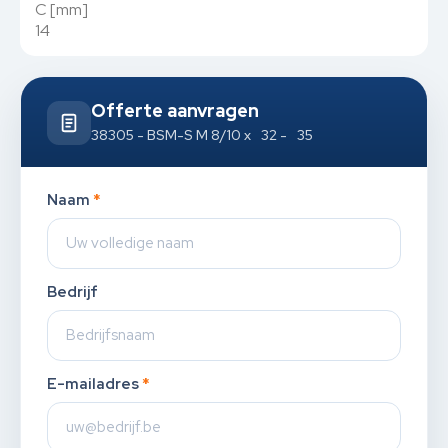
C [mm]
14
Offerte aanvragen
38305 - BSM-S M 8/10 x 32 - 35
Naam
*
Bedrijf
E-mailadres
*