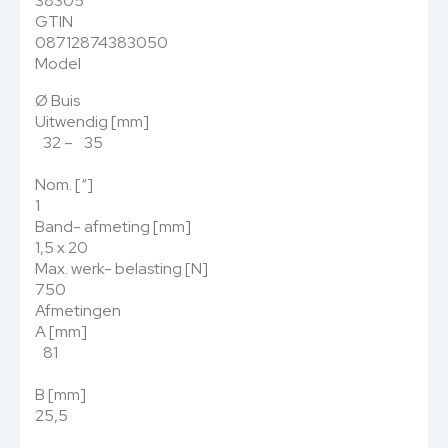
38305
GTIN
08712874383050
Model
Ø Buis
Uitwendig [mm]
32 – 35
Nom. [“]
1
Band- afmeting [mm]
1,5 x 20
Max. werk- belasting [N]
750
Afmetingen
A [mm]
81
B [mm]
25,5