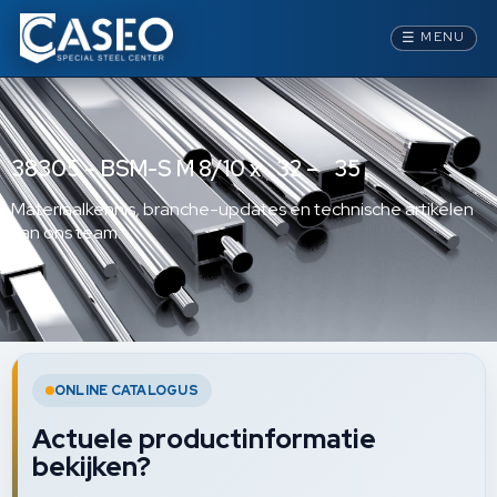
☰
MENU
38305 – BSM-S M 8/10 x 32 – 35
Materiaalkennis, branche-updates en technische artikelen
van ons team.
ONLINE CATALOGUS
Actuele productinformatie
bekijken?