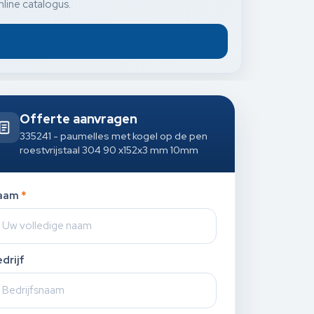
nline catalogus.
Offerte aanvragen
335241 - paumelles met kogel op de pen
roestvrijstaal 304 90 x152x3 mm 10mm
aam
*
drijf