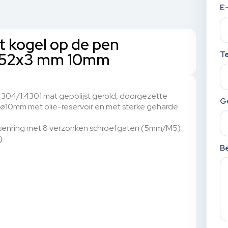
E
t kogel op de pen
 x152x3 mm 10mm
T
l 304/1.4301 mat gepolijst gerold, doorgezette
G
n ø10mm met olie-reservoir en met sterke geharde
senring met 8 verzonken schroefgaten (5mm/M5)
)
Be