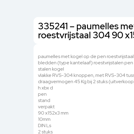
335241 – paumelles me
roestvrijstaal 304 90
paumelles met kogel op de pen roestvrijstaa
bledden (type kantelaaf) roestvrijstalen pe
stalen kogel
vlakke RVS-304 knoppen, met RVS-304 tus
draagvermogen 45 Kg bij 2 stuks (uitverkoop
h xbx d
pen
stand
verpakt
90 x152x3 mm
10mm
DIN Ls
2 stuks