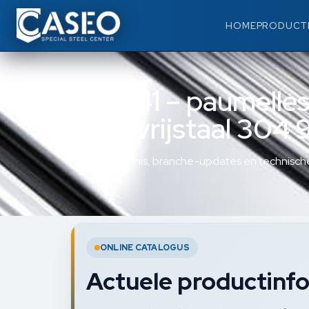
HOME
PRODUCT
335241 – paumelles
roestvrijstaal 30
Materiaalkennis, branche-updates en technische
ONLINE CATALOGUS
Actuele productinfo