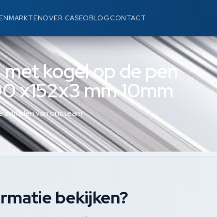
EN
MARKTEN
OVER CASEO
BLOG
CONTACT
 met kogel op de pen
4 90 x152x3 mm 10mm
 artikelen van ons team.
rmatie bekijken?