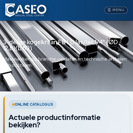
☰
MENU
3-delige kogelkraan FB LD las/las 1/4” (ØD
12,8)(L 59)
Materiaalkennis, branche-updates en technische artikelen
van ons team.
ONLINE CATALOGUS
Actuele productinformatie
bekijken?