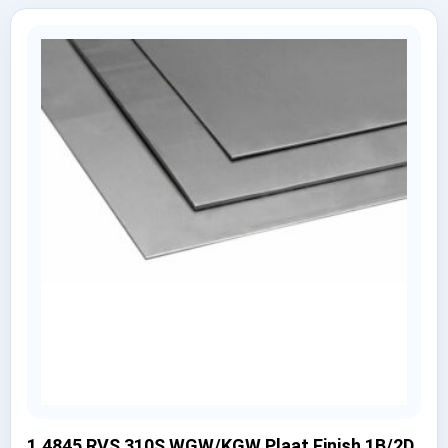
1.4845 RVS 310S WGW/KGW Plaat Finish 1B/2D