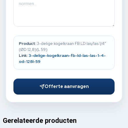
Product:
3-delige kogelkraan FB LD las/las 1/4”
(ØD 12,8)(L 59)
Link:
3-delige-kogelkraan-fb-ld-las-las-1-4-
od-128l-59
Offerte aanvragen
Gerelateerde producten