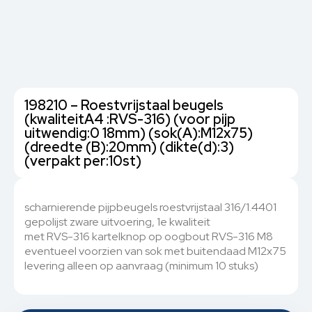
198210 – Roestvrijstaal beugels
(kwaliteitA4 :RVS-316) (voor pijp
uitwendig:0 18mm) (sok(A):M12x75)
(dreedte (B):20mm) (dikte(d):3)
(verpakt per:10st)
scharnierende pijpbeugels roestvrijstaal 316/1.4401
gepolijst zware uitvoering, 1e kwaliteit
met RVS-316 kartelknop op oogbout RVS-316 M8
eventueel voorzien van sok met buitendaad M12x75
levering alleen op aanvraag (minimum 10 stuks)