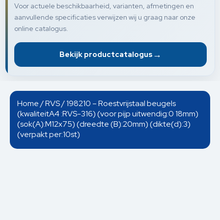
Voor actuele beschikbaarheid, varianten, afmetingen en
aanvullende specificaties verwijzen wij u graag naar onze
online catalogus.
→
Bekijk productcatalogus
Home
/
RVS
/ 198210 – Roestvrijstaal beugels
(kwaliteitA4 :RVS-316) (voor pijp uitwendig:0 18mm)
(sok(A):M12x75) (dreedte (B):20mm) (dikte(d):3)
(verpakt per:10st)