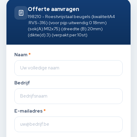
Offerte aanvragen
198210 - Roestvrijstaal beugels (kwaliteitA4
:RVS-316) (voor pijp uitwendig:0 18mm)
(sok(A):M12x75) (dreedte (B):20mm)
(dikte(d):3) (verpakt per:10st)
Naam
*
Bedrijf
E-mailadres
*