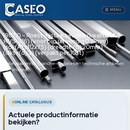
☰
MENU
198210 – Roestvrijstaal beugels (kwaliteitA4
:RVS-316) (voor pijp uitwendig:0 18mm)
(sok(A):M12x75) (dreedte (B):20mm)
(dikte(d):3) (verpakt per:10st)
Materiaalkennis, branche-updates en technische artikelen
van ons team.
ONLINE CATALOGUS
Actuele productinformatie
bekijken?