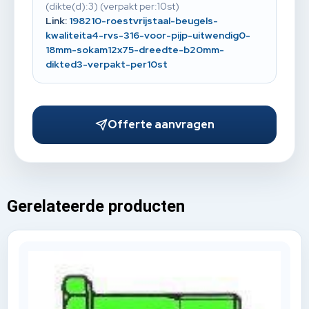
(dikte(d):3) (verpakt per:10st)
Link:
198210-roestvrijstaal-beugels-
kwaliteita4-rvs-316-voor-pijp-uitwendig0-
18mm-sokam12x75-dreedte-b20mm-
dikted3-verpakt-per10st
Offerte aanvragen
Gerelateerde producten