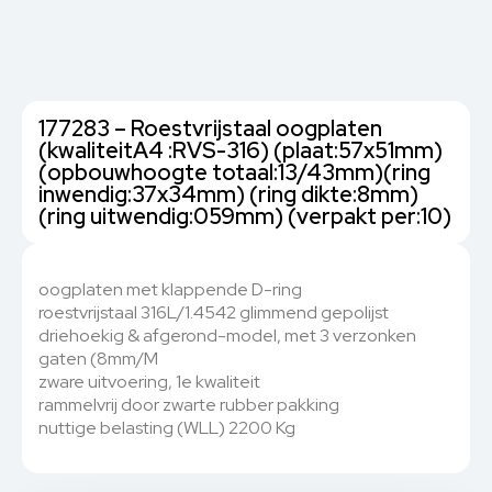
177283 – Roestvrijstaal oogplaten
(kwaliteitA4 :RVS-316) (plaat:57x51mm)
(opbouwhoogte totaal:13/43mm)(ring
inwendig:37x34mm) (ring dikte:8mm)
(ring uitwendig:059mm) (verpakt per:10)
oogplaten met klappende D-ring
roestvrijstaal 316L/1.4542 glimmend gepolijst
driehoekig & afgerond-model, met 3 verzonken
gaten (8mm/M
zware uitvoering, 1e kwaliteit
rammelvrij door zwarte rubber pakking
nuttige belasting (WLL) 2200 Kg