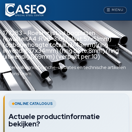
☰
MENU
177283 – Roestvrijstaal oogplaten
(kwaliteitA4 :RVS-316) (plaat:57x51mm)
(opbouwhoogte totaal:13/43mm)(ring
inwendig:37x34mm) (ring dikte:8mm) (ring
uitwendig:059mm) (verpakt per:10)
Materiaalkennis, branche-updates en technische artikelen
van ons team.
ONLINE CATALOGUS
Actuele productinformatie
bekijken?