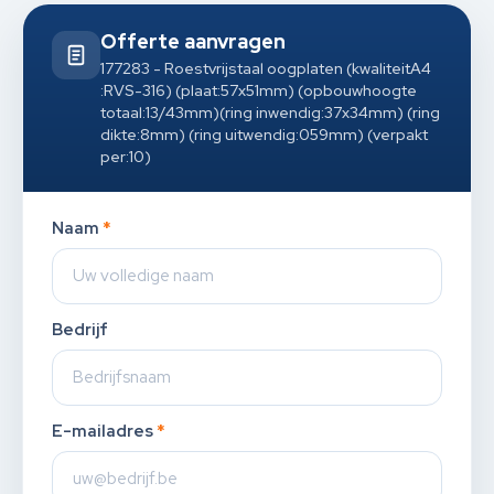
Offerte aanvragen
177283 - Roestvrijstaal oogplaten (kwaliteitA4
:RVS-316) (plaat:57x51mm) (opbouwhoogte
totaal:13/43mm)(ring inwendig:37x34mm) (ring
dikte:8mm) (ring uitwendig:059mm) (verpakt
per:10)
Naam
*
Bedrijf
E-mailadres
*