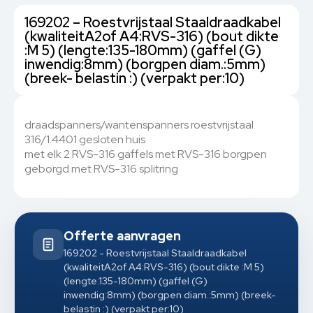
169202 – Roestvrijstaal Staaldraadkabel
(kwaliteitA2of A4:RVS-316) (bout dikte
:M 5) (lengte:135-180mm) (gaffel (G)
inwendig:8mm) (borgpen diam.:5mm)
(breek- belastin :) (verpakt per:10)
draadspanners/wantenspanners roestvrijstaal
316/1.4401 gesloten huis
met elk 2 RVS-316 gaffels met RVS-316 borgpen
geborgd met RVS-316 splitring
Offerte aanvragen
169202 - Roestvrijstaal Staaldraadkabel
(kwaliteitA2of A4:RVS-316) (bout dikte :M 5)
(lengte:135-180mm) (gaffel (G)
inwendig:8mm) (borgpen diam.:5mm) (breek-
belastin :) (verpakt per:10)