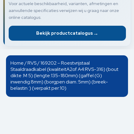
Voor actuele beschikbaarheid, varianten, afmetingen en
aanvullende specificaties verwijzen wij u graag naar onze
online catalogus.
→
Bekijk productcatalogus
Home
/
RVS
/ 169202 – Roestvrijstaal
Staaldraadkabel (kwaliteitA2of A4:RVS-316) (bout
dikte :M 5) (lengte:135-180mm) (gaffel (G)
inwendig:8mm) (borgpen diam.:5mm) (breek-
belastin :) (verpakt per:10)