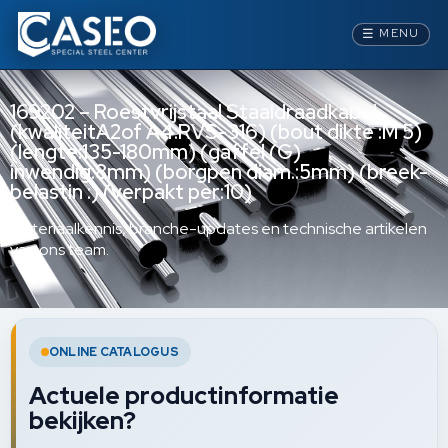
☰
MENU
169202 – Roestvrijstaal Staaldraadkabel
(kwaliteitA2of A4:RVS-316) (bout dikte :M 5)
(lengte:135-180mm) (gaffel (G)
inwendig:8mm) (borgpen diam.:5mm) (breek-
belastin :) (verpakt per:10)
Materiaalkennis, branche-updates en technische artikelen
van ons team.
ONLINE CATALOGUS
Actuele productinformatie
bekijken?