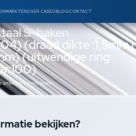
EN
MARKTEN
OVER CASEO
BLOG
CONTACT
staal S-haken
04) (draad dikte :1,5mm)
mm) (uitwendige ring
er:100)
 artikelen van ons team.
rmatie bekijken?