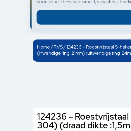
Voor actuele beschikbaarheid, varianten, afmetin
Home
/
RVS
/ 124236 – Roestvrijstaal S-hake
(inwendige ring :21mm) (uitwendige ring :24
124236 – Roestvrijstaa
304) (draad dikte :1,5