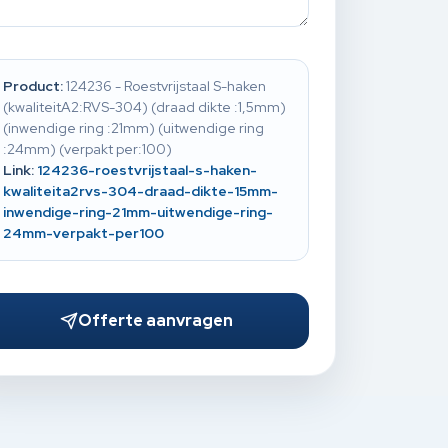
Product:
124236 - Roestvrijstaal S-haken
(kwaliteitA2:RVS-304) (draad dikte :1,5mm)
(inwendige ring :21mm) (uitwendige ring
:24mm) (verpakt per:100)
Link:
124236-roestvrijstaal-s-haken-
kwaliteita2rvs-304-draad-dikte-15mm-
inwendige-ring-21mm-uitwendige-ring-
24mm-verpakt-per100
Offerte aanvragen