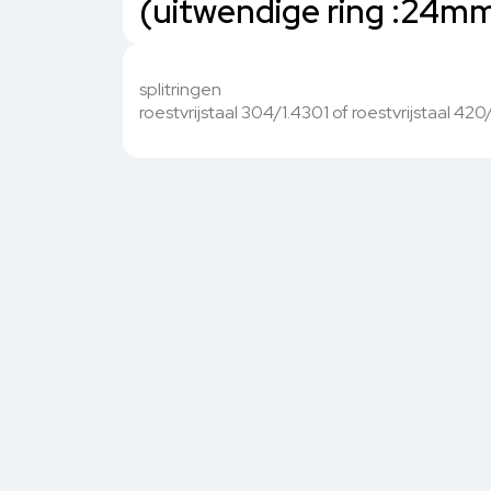
(uitwendige ring :24mm
splitringen
roestvrijstaal 304/1.4301 of roestvrijstaal 42