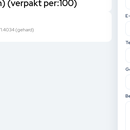
) (verpakt per:100)
E
0/1.4034 (gehard)
T
G
Be