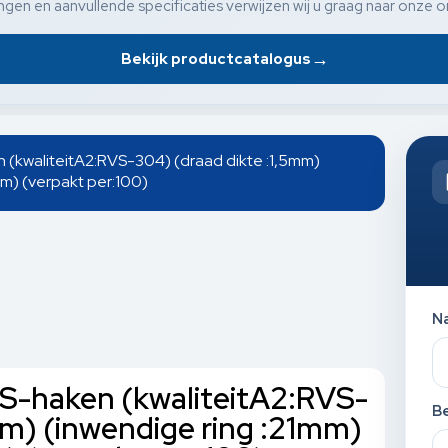
gen en aanvullende specificaties verwijzen wij u graag naar onze o
→
Bekijk productcatalogus
n (kwaliteitA2:RVS-304) (draad dikte :1,5mm)
mm) (verpakt per:100)
N
l S-haken (kwaliteitA2:RVS-
Be
mm) (inwendige ring :21mm)