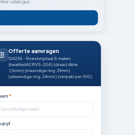
nline catalogus.
Offerte aanvragen
124236 - Roestvrijstaal S-haken
(kwaliteitA2:RVS-304) (draad dikte
:1,5mm) (inwendige ring :21mm)
(uitwendige ring :24mm) (verpakt per:100)
aam
*
drijf