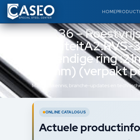
HOME
PRODUCT
124236 – Roestvrij
(kwaliteitA2:RVS-3
(inwendige ring :21
:24mm) (verpakt p
Materiaalkennis, branche-updates en technische
ONLINE CATALOGUS
Actuele productinfo