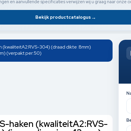
gen en aanvullende specificaties verwijzen wij u graag naar onze o
→
Bekijk productcatalogus
en (kwaliteitA2:RVS-304) (draad dikte :8mm)
m) (verpakt per:50)
N
Be
l S-haken (kwaliteitA2:RVS-