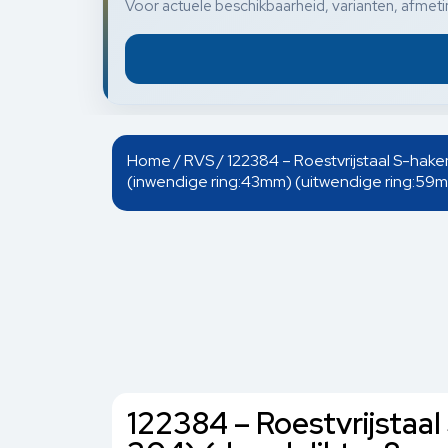
Voor actuele beschikbaarheid, varianten, afmetin
Home
/
RVS
/ 122384 – Roestvrijstaal S-hak
(inwendige ring:43mm) (uitwendige ring:59m
122384 – Roestvrijstaa