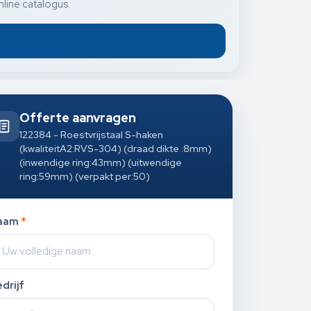
nline catalogus.
Offerte aanvragen
122384 - Roestvrijstaal S-haken
(kwaliteitA2:RVS-304) (draad dikte :8mm)
(inwendige ring:43mm) (uitwendige
ring:59mm) (verpakt per:50)
aam
*
drijf