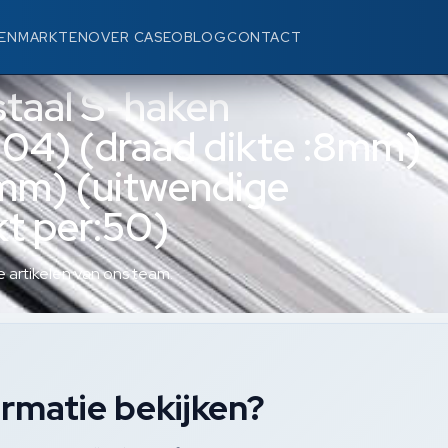
EN
MARKTEN
OVER CASEO
BLOG
CONTACT
staal S-haken
04) (draad dikte :8mm)
3mm) (uitwendige
t per:50)
 artikelen van ons team.
rmatie bekijken?