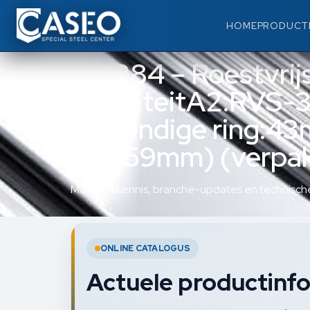
HOME
PRODUCT
122384 – Roestvrij
(kwaliteitA2:RVS-3
(inwendige ring:4
ring:59mm) (verpak
Materiaalkennis, branche-updates en technische
ONLINE CATALOGUS
Actuele productinfo