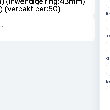
m) (inwendige ring:43mm)
 (verpakt per:50)
E
 of
T
G
Be