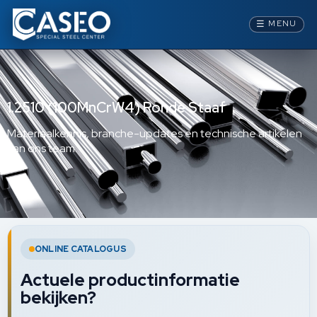
☰
MENU
1.2510 (100MnCrW4) Ronde Staaf
Materiaalkennis, branche-updates en technische artikelen
van ons team.
ONLINE CATALOGUS
Actuele productinformatie
bekijken?