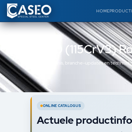
HOME
PRODUCT
1.2210 (115CrV3) R
Materiaalkennis, branche-updates en technische
ONLINE CATALOGUS
Actuele productinfo