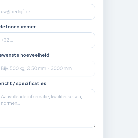
elefoonnummer
ewenste hoeveelheid
richt / specificaties