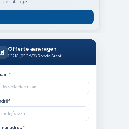
nline catalogus.
Offerte aanvragen
1.2210 (115CrV3) Ronde Staaf
aam
*
drijf
-mailadres
*