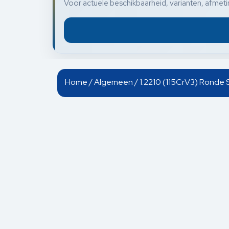
Voor actuele beschikbaarheid, varianten, afmetin
Home
/
Algemeen
/ 1.2210 (115CrV3) Ronde 