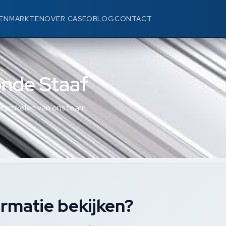
EN
MARKTEN
OVER CASEO
BLOG
CONTACT
onde Staaf
 artikelen van ons team.
rmatie bekijken?