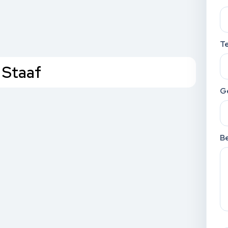
T
 Staaf
G
Be