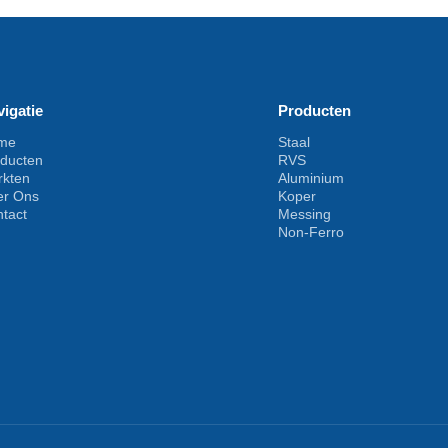
vigatie
Producten
me
Staal
oducten
RVS
rkten
Aluminium
er Ons
Koper
tact
Messing
Non-Ferro