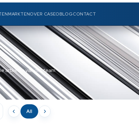
TEN
MARKTEN
OVER CASEO
BLOG
CONTACT
e artikelen van ons team.
All